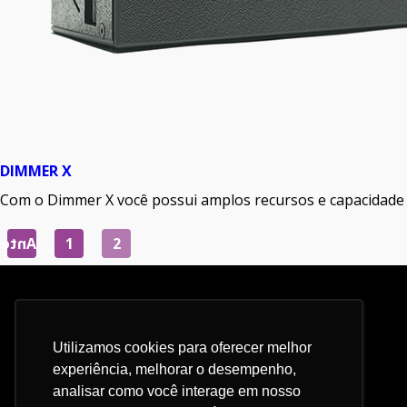
DIMMER X
Com o Dimmer X você possui amplos recursos e capacidade 
Paginação
de
erior
1
2
posts
Utilizamos cookies para oferecer melhor
Utilizamos cookies para oferecer melhor
experiência, melhorar o desempenho,
experiência, melhorar o desempenho,
analisar como você interage em nosso
analisar como você interage em nosso